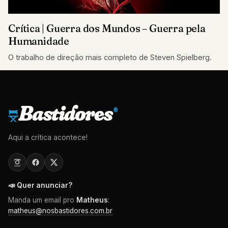
Crítica | Guerra dos Mundos – Guerra pela
Humanidade
O trabalho de direção mais completo de Steven Spielberg.
Bastidores
®
Aqui a crítica acontece!
📣 Quer anunciar?
Manda um email pro
Matheus
:
matheus@nosbastidores.com.br