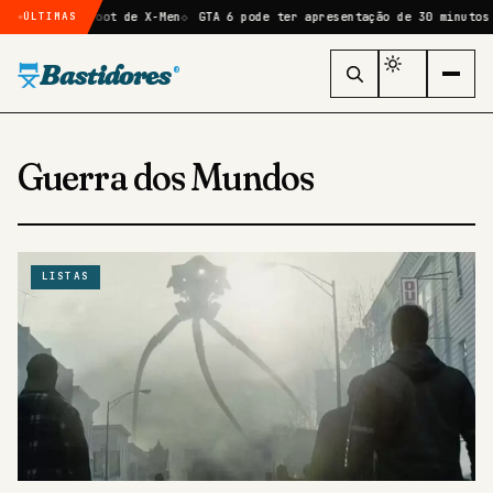
clope no reboot de X-Men
GTA 6 pode ter apresentação de 30 minutos n
ÚLTIMAS
Bastidores
®
Guerra dos Mundos
LISTAS