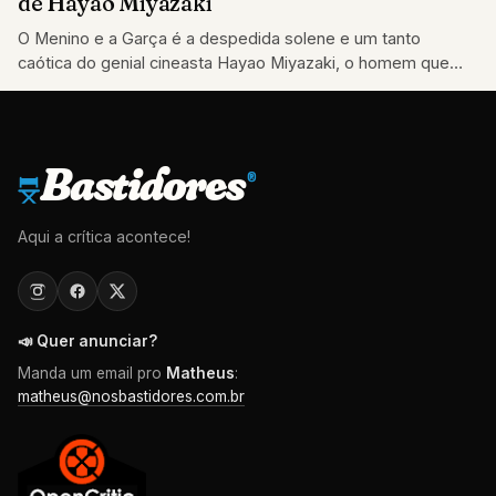
de Hayao Miyazaki
O Menino e a Garça é a despedida solene e um tanto
caótica do genial cineasta Hayao Miyazaki, o homem que
ergueu…
Bastidores
®
Aqui a crítica acontece!
📣 Quer anunciar?
Manda um email pro
Matheus
:
matheus@nosbastidores.com.br