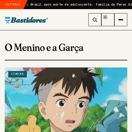
do Discord no Brasil após morte de adolescente
Família de Perez Hilt
ÚLTIMAS
Bastidores
®
O Menino e a Garça
CINEMA