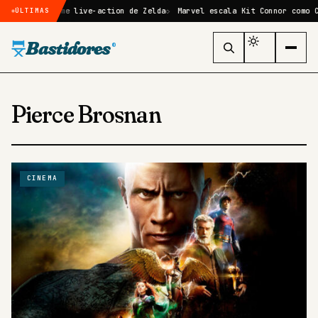
o no filme live-action de Zelda
Marvel escala Kit Connor como Ciclop
ÚLTIMAS
Bastidores
®
Pierce Brosnan
CINEMA