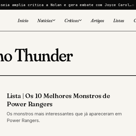
eia amplia crítica a Nolan e gera embate com Joyce Carol…
D
Início
Notícias
Críticas
Artigos
Listas
C
Viral
Cinema
Cinema
Games
no Thunder
Séries
TV
Games
Quadrinhos
Quadrinhos
Livros
Famosos
Lista | Os 10 Melhores Monstros de
LISTAS
Livros
Power Rangers
Tecnologia
Os monstros mais interessantes que já apareceram em
Power Rangers.