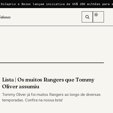
iCaprio e Bezos lançam iniciativa de US$ 200 milhões para sa
olunas
Lista | Os muitos Rangers que Tommy
LISTAS
Oliver assumiu
Tommy Oliver já foi muitos Rangers ao longo de diversas
temporadas. Confira na nossa lista!