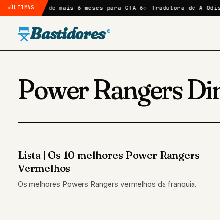
rta atraso de mais 6 meses para GTA 6
ÚLTIMAS
Tradutora de A Odiss
Bastidores
®
Power Rangers Di
Lista | Os 10 melhores Power Rangers
LISTAS
Vermelhos
Os melhores Powers Rangers vermelhos da franquia.