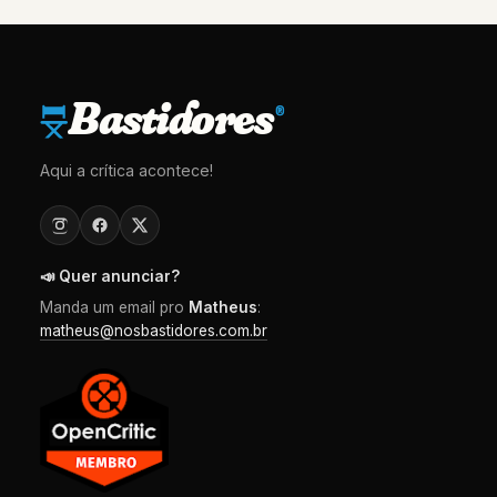
Bastidores
®
Aqui a crítica acontece!
📣 Quer anunciar?
Manda um email pro
Matheus
:
matheus@nosbastidores.com.br