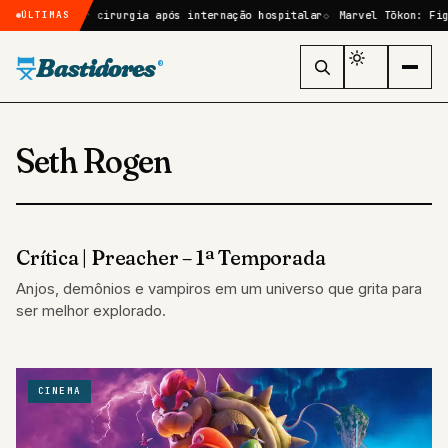
sará por cirurgia após internação hospitalar
Marvel Tōkon: Fighting 
ÚLTIMAS
Bastidores
®
Seth Rogen
Crítica | Preacher – 1ª Temporada
CRÍTICAS
Anjos, demônios e vampiros em um universo que grita para
ser melhor explorado.
CINEMA