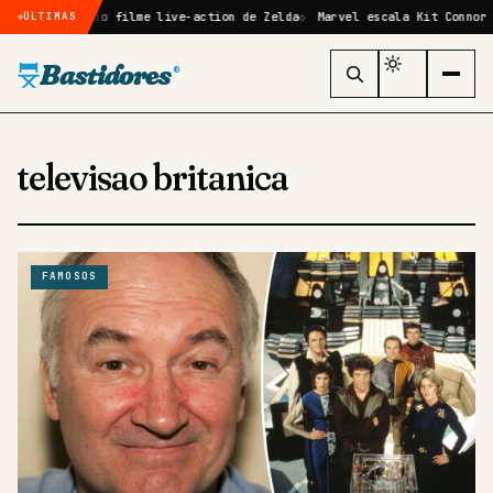
 confirmado no filme live-action de Zelda
Marvel escala Kit Connor c
ÚLTIMAS
Bastidores
®
televisao britanica
FAMOSOS