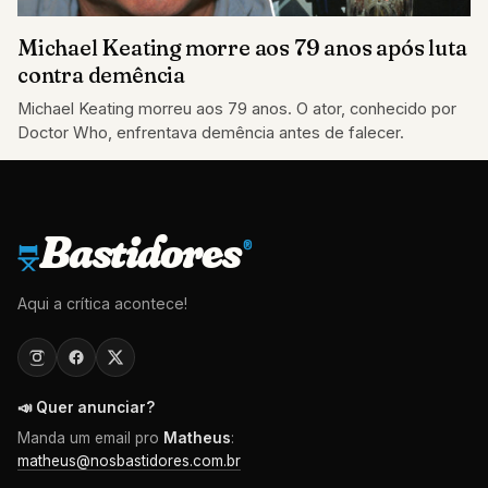
Michael Keating morre aos 79 anos após luta
contra demência
Michael Keating morreu aos 79 anos. O ator, conhecido por
Doctor Who, enfrentava demência antes de falecer.
Bastidores
®
Aqui a crítica acontece!
📣 Quer anunciar?
Manda um email pro
Matheus
:
matheus@nosbastidores.com.br