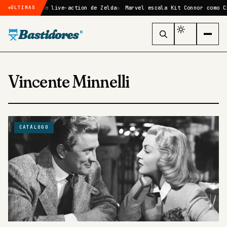
rmado no filme live-action de Zelda
Marvel escala Kit Connor como Ci
ÚLTIMAS
Bastidores
®
Vincente Minnelli
CATÁLOGO