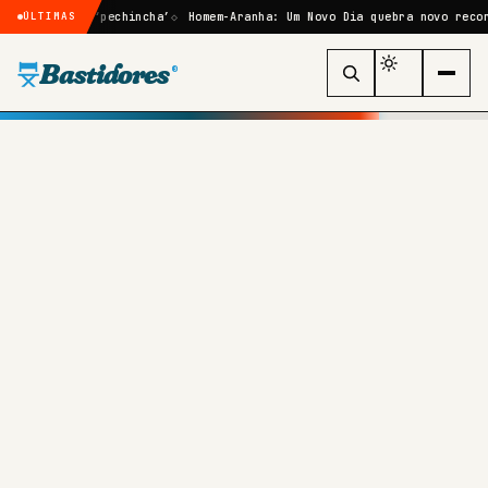
rá uma ‘pechincha’
Homem-Aranha: Um Novo Dia quebra novo recorde his
ÚLTIMAS
Bastidores
®