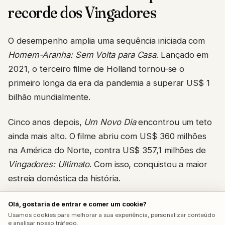
recorde dos Vingadores
O desempenho amplia uma sequência iniciada com
Homem-Aranha: Sem Volta para Casa
. Lançado em
2021, o terceiro filme de Holland tornou-se o
primeiro longa da era da pandemia a superar US$ 1
bilhão mundialmente.
Cinco anos depois,
Um Novo Dia
encontrou um teto
ainda mais alto. O filme abriu com US$ 360 milhões
na América do Norte, contra US$ 357,1 milhões de
Vingadores: Ultimato
. Com isso, conquistou a maior
estreia doméstica da história.
A produção também registrou as maiores
Olá, gostaria de entrar e comer um cookie?
Usamos cookies para melhorar a sua experiência, personalizar conteúdo
arrecadações para uma segunda-feira e uma terça-
e analisar nosso tráfego.