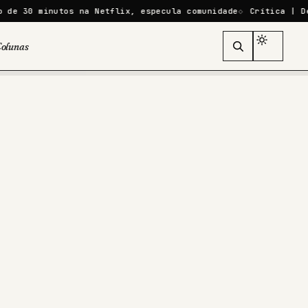
os na Netflix, especula comunidade
Crítica | Desejo em Manh
olunas