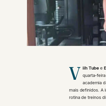
V
iih Tube
e
E
quarta-feir
academia da
mais definidos. A
rotina de treinos 