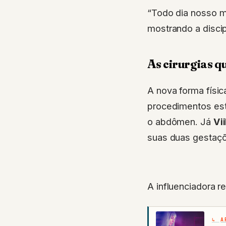
“Todo dia nosso m
mostrando a discip
As cirurgias q
A nova forma físi
procedimentos est
o abdômen. Já
Vi
suas duas gestaç
A influenciadora r
A