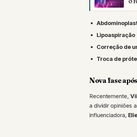
O F
Abdominoplast
Lipoaspiração
Correção de um
Troca de próte
Nova fase após
Recentemente,
Vi
a dividir opiniões
influenciadora,
Eli