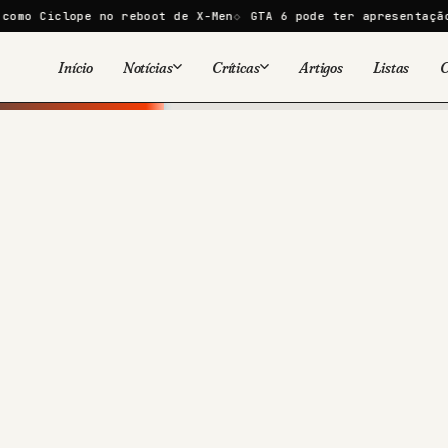
 no reboot de X-Men
GTA 6 pode ter apresentação de 30 minut
Início
Notícias
Críticas
Artigos
Listas
C
Viral
Cinema
Cinema
Games
Séries
TV
Games
Quadrinhos
Quadrinhos
Livros
Famosos
Livros
Tecnologia