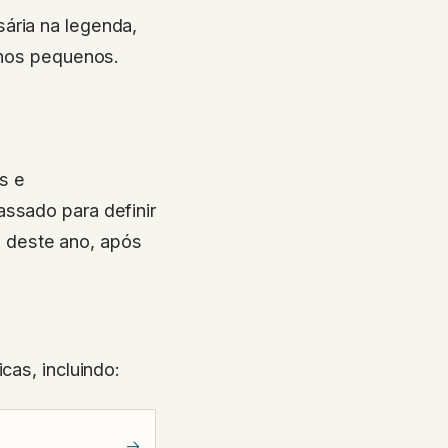
ária na legenda,
ilhos pequenos.
s e
assado para definir
 deste ano, após
cas, incluindo:
→