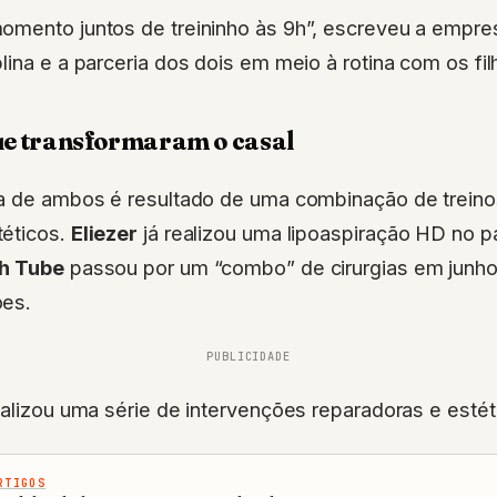
omento juntos de treininho às 9h”, escreveu a empres
lina e a parceria dos dois em meio à rotina com os f
ue transformaram o casal
ca de ambos é resultado de uma combinação de treino
éticos.
Eliezer
já realizou uma lipoaspiração HD no p
ih Tube
passou por um “combo” de cirurgias em junho
ões.
PUBLICIDADE
ealizou uma série de intervenções reparadoras e estéti
RTIGOS