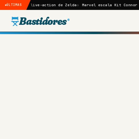
 live-action de Zelda
ÚLTIMAS
Marvel escala Kit Connor como Ciclope
Bastidores
®