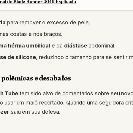
inal de Blade Runner 2049 Explicado
ia
para remover o excesso de pele.
nas costas e nos braços.
a hérnia umbilical
e da
diástase
abdominal.
se de silicone
, reduzindo o tamanho para se sentir m
 polêmicas e desabafos
ih Tube
tem sido alvo de comentários sobre seu nov
 ao usar um maiô recortado. Quando uma seguidora criti
ezer
saiu em sua defesa.