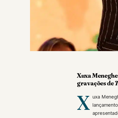
Xuxa Meneghel 
gravações de
T
X
uxa Meneghe
lançamento
apresentad