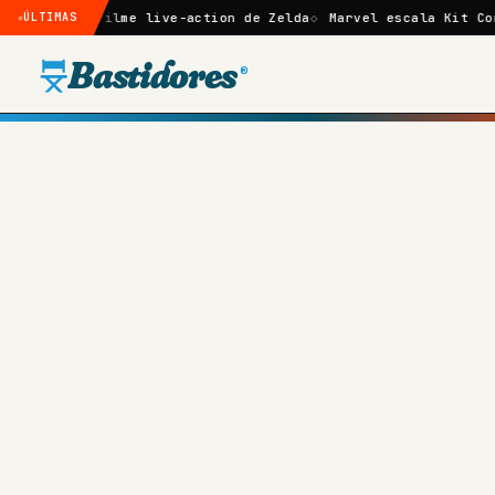
filme live-action de Zelda
ÚLTIMAS
Marvel escala Kit Connor como Ci
Bastidores
®