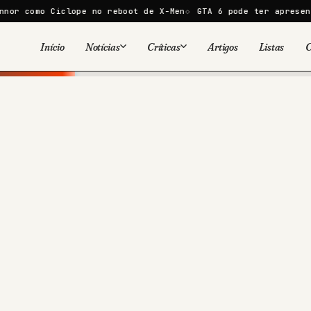
clope no reboot de X-Men
GTA 6 pode ter apresentação de 30 
Início
Notícias
Críticas
Artigos
Listas
C
Viral
Cinema
Cinema
Games
Séries
TV
Games
Quadrinhos
Quadrinhos
Livros
Famosos
Livros
Tecnologia