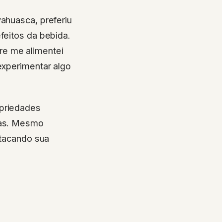
yahuasca, preferiu
feitos da bebida.
re me alimentei
experimentar algo
opriedades
oras. Mesmo
stacando sua