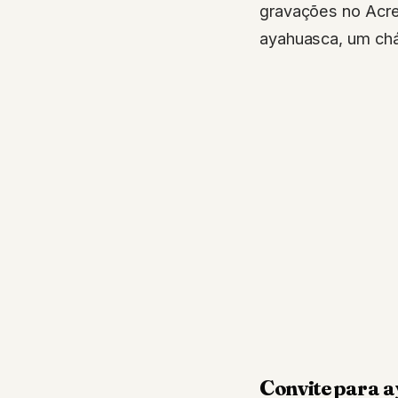
gravações no Acre
ayahuasca, um chá
Convite para a