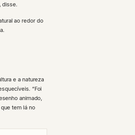
 disse.
ural ao redor do
a.
tura e a natureza
squecíveis. “Foi
 desenho animado,
 que tem lá no