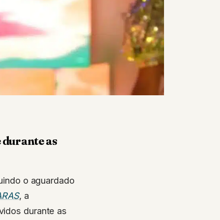
 durante as
luindo o aguardado
ARAS
, a
vidos durante as