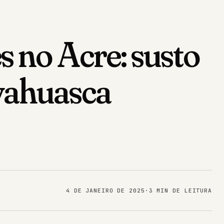
 no Acre: susto
ayahuasca
4 DE JANEIRO DE 2025
·
3 MIN DE LEITURA