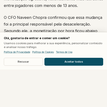
entre jogadores com menos de 13 anos.
O CFO Naveen Chopra confirmou que essa mudança
foi a principal responsável pela desaceleração.
Segundo ele, a monetização por hora ficou abaixo
do previsto justamente no público infantil, à medida
Olá, gostaria de entrar e comer um cookie?
Usamos cookies para melhorar a sua experiência, personalizar conteúdo
que o algoritmo passou a dar menos espaço para
e analisar nosso tráfego.
títulos virais de curta duração. Jogos como
Grow a
Política de Privacidade
·
Política de Cookies
·
Termos de Uso
Garden
e
Steal a Brainrot
, que impulsionaram as
Recusar
Aceitar todos
reservas no verão de 2025, perderam força nesse
novo cenário.
O CEO David Baszucki defendeu a estratégia mesmo
diante da reação negativa do mercado. Ele afirmou
que os dados iniciais mostram
“um aumento positivo
da qualidade”
do engajamento, e que os ganhos de