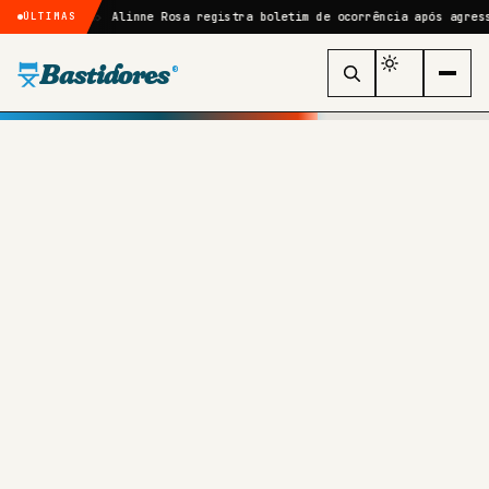
 Uma…
Alinne Rosa registra boletim de ocorrência após agressão no Fo
ÚLTIMAS
Bastidores
®