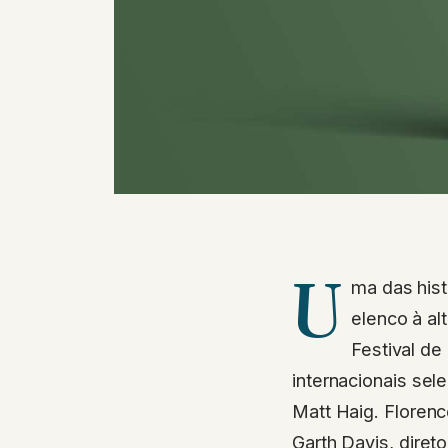
U
ma das hist
elenco à al
Festival de
internacionais se
Matt Haig. Floren
Garth Davis, diret