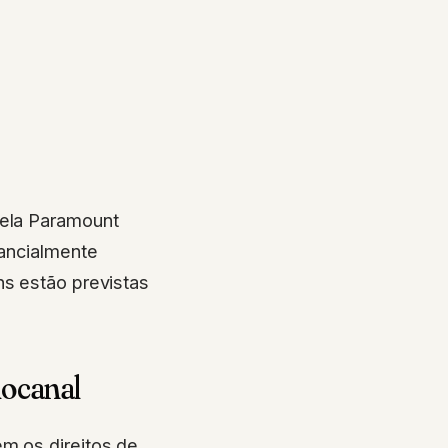
pela Paramount
tancialmente
ns estão previstas
iocanal
ém os direitos de