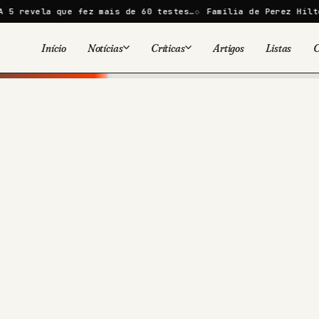
a que fez mais de 60 testes…
Família de Perez Hilton diz q
Início
Notícias
Críticas
Artigos
Listas
C
Viral
Cinema
Cinema
Games
Séries
TV
Games
Quadrinhos
Quadrinhos
Livros
Famosos
Livros
Tecnologia