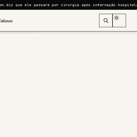
ue ele passará por cirurgia após internação hospitalar
Marv
olunas