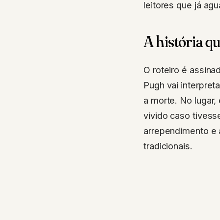
leitores que já a
A história qu
O roteiro é assin
Pugh vai interpret
a morte. No lugar,
vivido caso tivess
arrependimento e 
tradicionais.