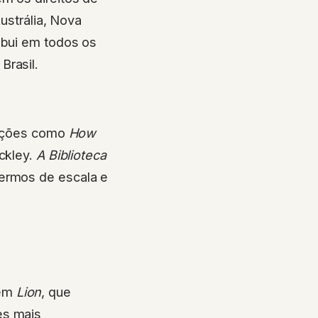
Austrália, Nova
ibui em todos os
Brasil.
orações como
How
ckley.
A Biblioteca
termos de escala e
 em
Lion
, que
es mais