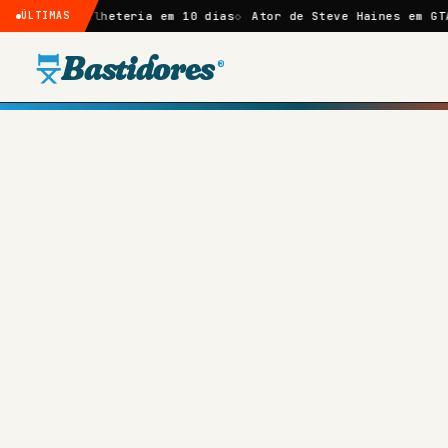
e bilheteria em 10 dias
ÚLTIMAS
Ator de Steve Haines em GTA 5 revel
Bastidores
®