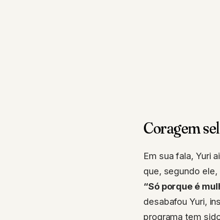
Coragem sel
Em sua fala, Yuri 
que, segundo ele,
“Só porque é mulh
desabafou Yuri, i
programa tem sido