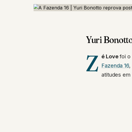
Yuri Bonotto
Z
é Love
foi o
Fazenda 16
,
atitudes em