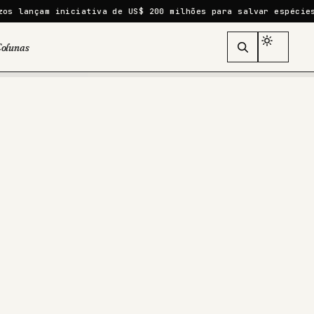
 iniciativa de US$ 200 milhões para salvar espécies ameaçada
olunas