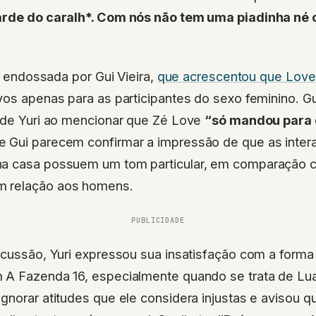
varde do caralh*. Com nós não tem uma piadinha né
oi endossada por Gui Vieira,
que acrescentou que Love
vos apenas para as participantes do sexo feminino. Gui
o de Yuri ao mencionar que Zé Love
“só mandou para 
 Gui parecem confirmar a impressão de que as inte
na casa possuem um tom particular, em comparação 
 relação aos homens.
PUBLICIDADE
iscussão, Yuri expressou sua insatisfação com a for
 A Fazenda 16, especialmente quando se trata de Lu
gnorar atitudes que ele considera injustas e avisou q