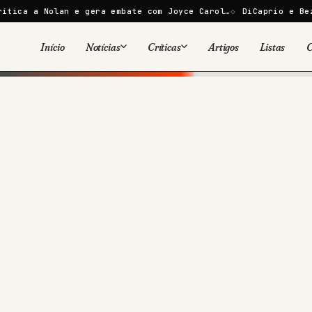
olan e gera embate com Joyce Carol…
DiCaprio e Bezos lançam
Início
Notícias
Críticas
Artigos
Listas
C
Viral
Cinema
Cinema
Games
Séries
TV
Games
Quadrinhos
Quadrinhos
Livros
Famosos
Livros
Tecnologia