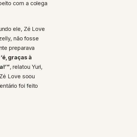
peito com a colega
gundo ele, Zé Love
zelly, não fosse
ante preparava
‘é, graças à
a!’”
, relatou Yuri,
e Zé Love soou
tário foi feito