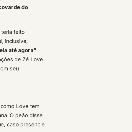
 covarde do
teria feito
, inclusive,
ela até agora”
.
rações de Zé Love
com seu
ma como Love tem
ana. O peão disse
ue, caso presencie