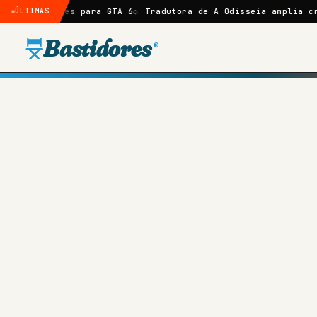
meses para GTA 6
ÚLTIMAS
Tradutora de A Odisseia amplia crítica a N
Bastidores
®