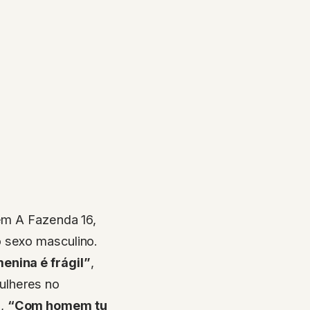
 em A Fazenda 16,
o sexo masculino.
enina é frágil”
,
ulheres no
u,
“Com homem tu