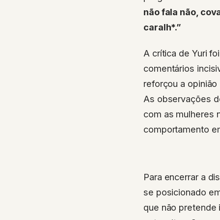
não fala não, co
caralh*.”
A crítica de Yuri f
comentários incisi
reforçou a opiniã
As observações de
com as mulheres 
comportamento em
Para encerrar a d
se posicionado em
que não pretende i