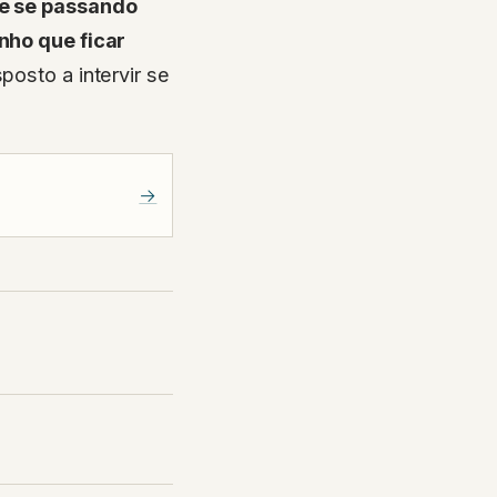
le se passando
enho que ficar
sposto a intervir se
→