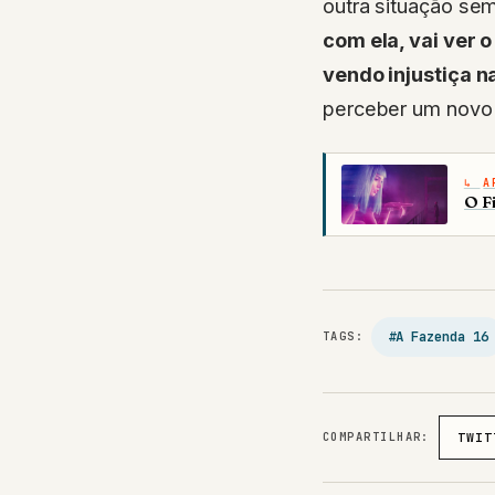
outra situação se
com ela, vai ver o
vendo injustiça n
perceber um novo 
A
O F
#A Fazenda 16
TAGS:
COMPARTILHAR:
TWIT