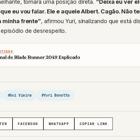
melhante, tomará uma posição direta.
“Deixa eu ver e
 que eu vou falar. Ele e aquele Albert. Cagão. Não t
a minha frente”
, afirmou Yuri, sinalizando que está di
episódio de desrespeito.
RTIGOS
inal de Blade Runner 2049 Explicado
#Gui Vieira
#Yuri Bonotto
TER
FACEBOOK
WHATSAPP
COPIAR LINK