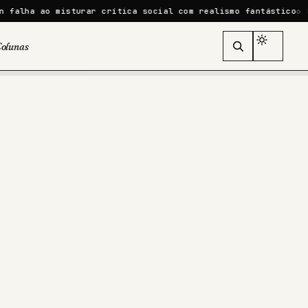
turar crítica social com realismo fantástico
Homem-Aranha: 
olunas