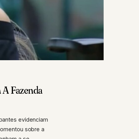
m A Fazenda
ipantes evidenciam
comentou sobre a
venham a se