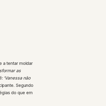
e a tentar moldar
nsformar as
ê: ‘Vanessa não
icipante. Segundo
tégias do que em