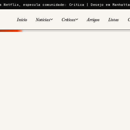
ecula comunidade
Crítica | Desejo em Manhattan falha ao mis
Início
Notícias
Críticas
Artigos
Listas
C
Viral
Cinema
Cinema
Games
Séries
TV
Games
Quadrinhos
Quadrinhos
Livros
Famosos
Livros
Tecnologia