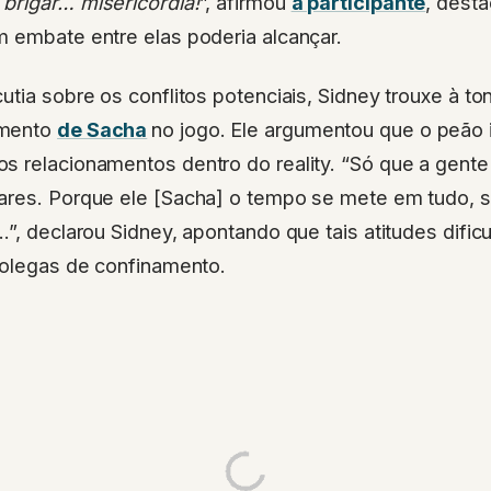
brigar… misericórdia!
”, afirmou
a participante
, dest
m embate entre elas poderia alcançar.
utia sobre os conflitos potenciais, Sidney trouxe à to
amento
de Sacha
no jogo. Ele argumentou que o peão i
s relacionamentos dentro do reality. “Só que a gent
ares. Porque ele [Sacha] o tempo se mete em tudo, 
…”, declarou Sidney, apontando que tais atitudes dific
colegas de confinamento.