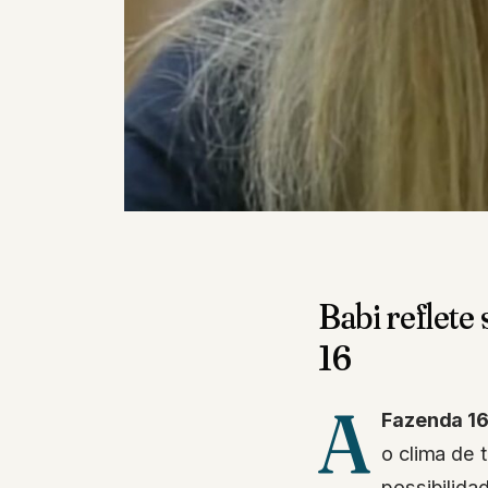
Babi reflete
16
A
Fazenda 1
o clima de 
possibilida