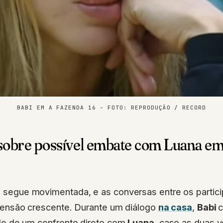
BABI EM A FAZENDA 16 - FOTO: REPRODUÇÃO / RECORD
 sobre possível embate com Luana e
6
segue movimentada, e as conversas entre os partic
tensão crescente. Durante um diálogo
na casa
,
Babi
de de um confronto direto com
Luana
, caso as duas 