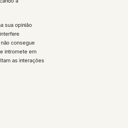
acando a
na sua opinião
nterfere
e não consegue
se intromete em
ultam as interações