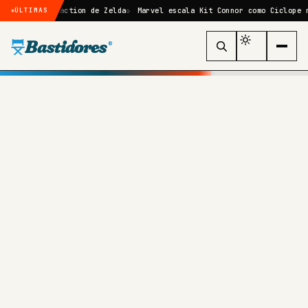
live-action de Zelda
Marvel escala Kit Connor como Ciclope no reboot
ÚLTIMAS
Bastidores
®