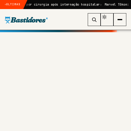
assará por cirurgia após internação hospitalar
Marvel Tōkon: Fightin
ÚLTIMAS
Bastidores
®