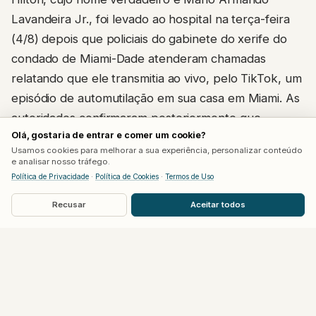
Lavandeira Jr., foi levado ao hospital na terça-feira
(4/8) depois que policiais do gabinete do xerife do
condado de Miami-Dade atenderam chamadas
relatando que ele transmitia ao vivo, pelo TikTok, um
episódio de automutilação em sua casa em Miami. As
autoridades confirmaram posteriormente que
Olá, gostaria de entrar e comer um cookie?
conseguiram resgatar a pessoa em segurança e
Usamos cookies para melhorar a sua experiência, personalizar conteúdo
encaminhá-la para atendimento médico.
e analisar nosso tráfego.
Política de Privacidade
·
Política de Cookies
·
Termos de Uso
O TikTok afirmou, em nota à Deadline, que a
Recusar
Aceitar todos
transmissão permaneceu no ar por 15 a 20 minutos
por um erro de moderação, apesar de o conteúdo já
ter sido sinalizado para remoção minutos após o
início. A plataforma disse ter acionado as autoridades
e, na sequência, desativado e banido a conta de
Hilton.