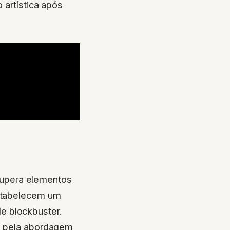
 artística após
upera elementos
estabelecem um
e blockbuster.
ão pela abordagem