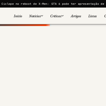
reboot de X-Men
GTA 6 pode ter apresentação de 30 minutos n
Início
Notícias
Críticas
Artigos
Listas
C
Viral
Cinema
Cinema
Games
Séries
TV
Games
Quadrinhos
Quadrinhos
Livros
Famosos
Livros
Tecnologia