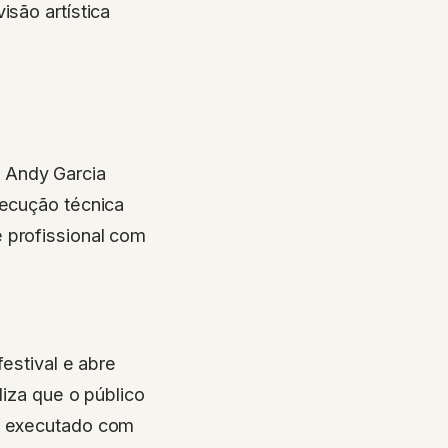
isão artística
 Andy Garcia
ecução técnica
 profissional com
stival e abre
liza que o público
do executado com