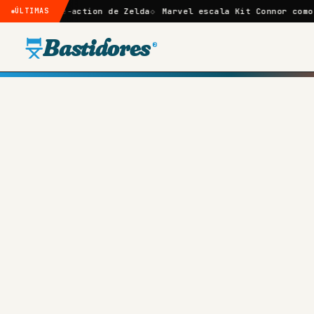
e-action de Zelda
ÚLTIMAS
Marvel escala Kit Connor como Ciclope no 
Bastidores
®