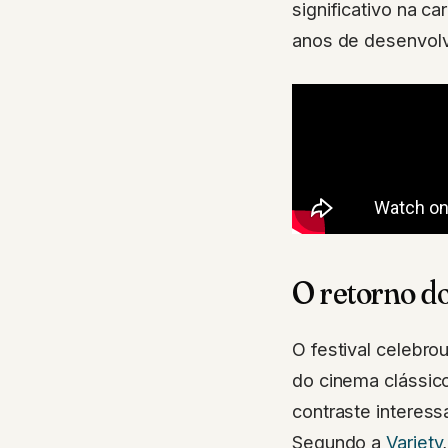
significativo na c
anos de desenvolv
O retorno do
O festival celebr
do cinema clássic
contraste interes
Segundo a
Variety