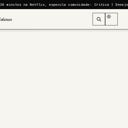
a Netflix, especula comunidade
Crítica | Desejo em Manhatta
olunas