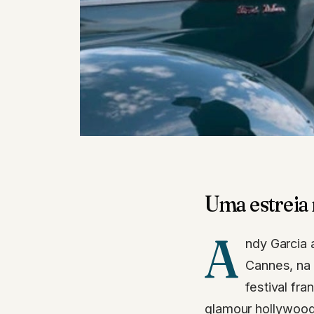
Uma estreia
A
ndy Garcia 
Cannes, na 
festival f
glamour hollywoodi