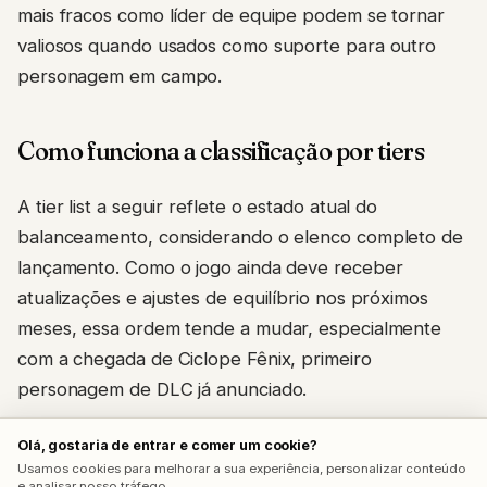
mais fracos como líder de equipe podem se tornar
valiosos quando usados como suporte para outro
personagem em campo.
Como funciona a classificação por tiers
A tier list a seguir reflete o estado atual do
balanceamento, considerando o elenco completo de
lançamento. Como o jogo ainda deve receber
atualizações e ajustes de equilíbrio nos próximos
meses, essa ordem tende a mudar, especialmente
com a chegada de Ciclope Fênix, primeiro
personagem de DLC já anunciado.
A avaliação leva em conta consistência em combate,
Olá, gostaria de entrar e comer um cookie?
Usamos cookies para melhorar a sua experiência, personalizar conteúdo
variedade de ferramentas ofensivas e defensivas e o
e analisar nosso tráfego.