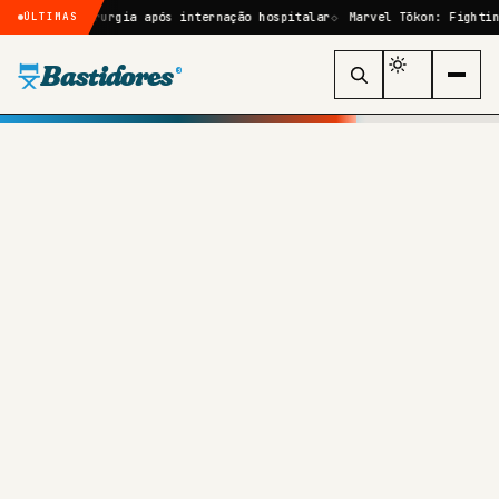
por cirurgia após internação hospitalar
Marvel Tōkon: Fighting Souls
ÚLTIMAS
Bastidores
®