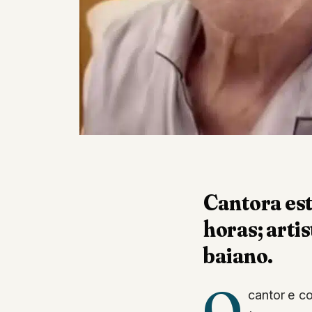
Cantora est
horas; arti
baiano.
O
cantor e c