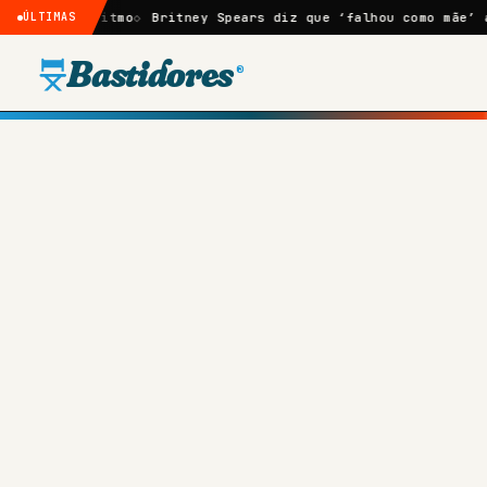
goritmo
ÚLTIMAS
Britney Spears diz que ‘falhou como mãe’ após fala 
Bastidores
®