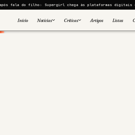
do filho
Supergirl chega às plataformas digitais em 9 de ag
Início
Notícias
Críticas
Artigos
Listas
C
Viral
Cinema
Cinema
Games
Séries
TV
Games
Quadrinhos
Quadrinhos
Livros
Famosos
Livros
Tecnologia