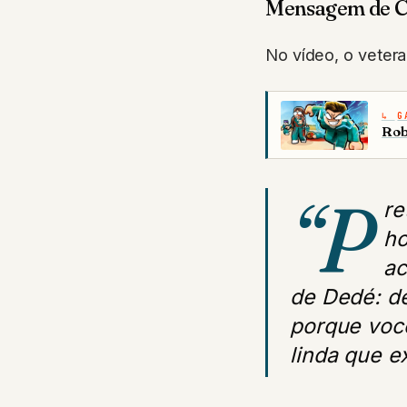
Mensagem de C
No vídeo, o veter
G
Rob
“P
re
ho
ac
de Dedé: de
porque você
linda que e