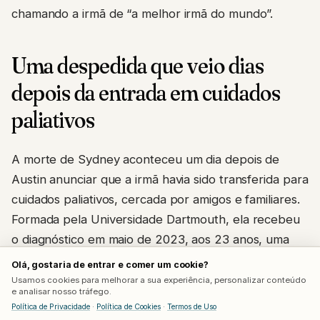
chamando a irmã de “a melhor irmã do mundo”.
Uma despedida que veio dias
depois da entrada em cuidados
paliativos
A morte de Sydney aconteceu um dia depois de
Austin anunciar que a irmã havia sido transferida para
cuidados paliativos, cercada por amigos e familiares.
Formada pela Universidade Dartmouth, ela recebeu
o diagnóstico em maio de 2023, aos 23 anos, uma
idade considerada extremamente rara para esse tipo
Olá, gostaria de entrar e comer um cookie?
específico de câncer, geralmente diagnosticado em
Usamos cookies para melhorar a sua experiência, personalizar conteúdo
e analisar nosso tráfego.
pessoas acima dos 50 anos.
Política de Privacidade
·
Política de Cookies
·
Termos de Uso