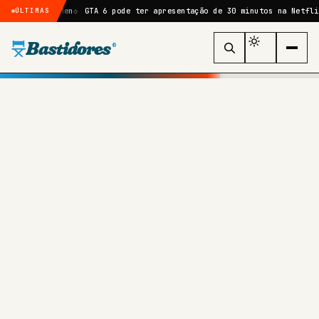
t de X-Men
GTA 6 pode ter apresentação de 30 minutos na Netflix, esp
ÚLTIMAS
Bastidores
®