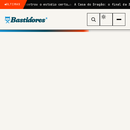
rvel encontrou o estúdio certo…
A Casa do Dragão: o final da 3ª temp
ÚLTIMAS
Bastidores
®