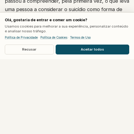
passou a compreender, pela primeira vez, o que leva
uma pessoa a considerar o suicídio como forma de
alívio.
Olá, gostaria de entrar e comer um cookie?
Usamos cookies para melhorar a sua experiência, personalizar conteúdo
e analisar nosso tráfego.
O ator fez questão de deixar claro que não chegou a
Política de Privacidade
·
Política de Cookies
·
Termos de Uso
agir sobre esses pensamentos e que sua disposição
natural é otimista. Ainda assim, relatou que a
Recusar
Aceitar todos
experiência o deixou com uma nova perspectiva
sobre o sofrimento alheio, reconhecendo que o
instinto de sobrevivência foi o que prevaleceu
naquele momento.
O caso do avião que marcou o fim do
casamento
Pitt deixou de beber depois de um episódio de 2016