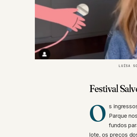
LUÍSA S
Festival Sal
O
s ingressos
Parque nos
fundos par
lote, os preços d