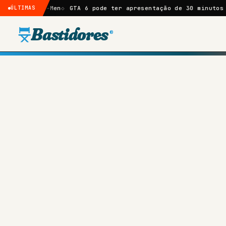
X-Men
ÚLTIMAS
GTA 6 pode ter apresentação de 30 minutos na Netflix,
Bastidores
®