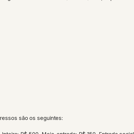
gressos são os seguintes:
: Inteira: R$ 500, Meia-entrada: R$ 150, Entrada socia