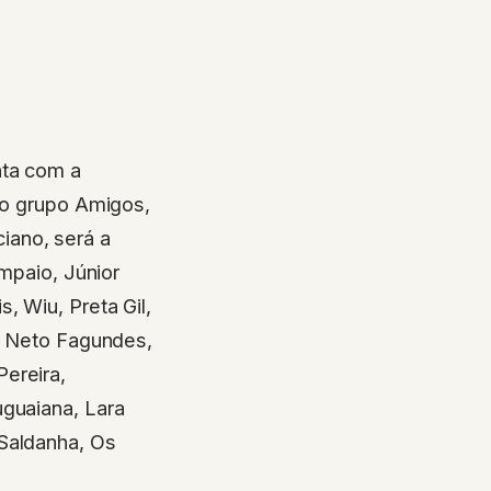
nta com a
, o grupo Amigos,
iano, será a
ampaio, Júnior
, Wiu, Preta Gil,
y, Neto Fagundes,
ereira,
uguaiana, Lara
 Saldanha, Os