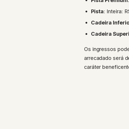
Pista
: Inteira:
Cadeira Inferi
Cadeira Super
Os ingressos podem
arrecadado será d
caráter beneficente