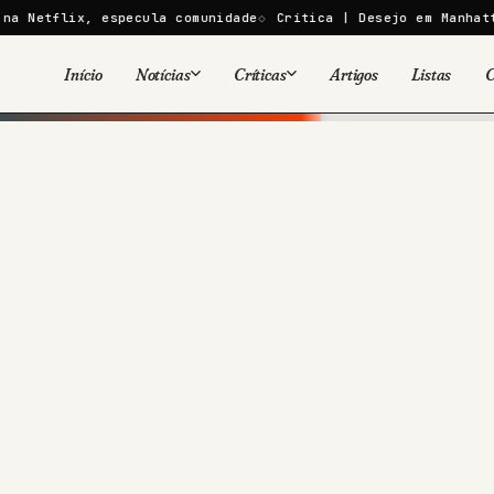
 especula comunidade
Crítica | Desejo em Manhattan falha ao
Início
Notícias
Críticas
Artigos
Listas
C
Viral
Cinema
Cinema
Games
Séries
TV
Games
Quadrinhos
Quadrinhos
Livros
Famosos
Livros
Tecnologia