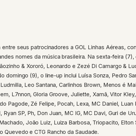
em entre seus patrocinadores a GOL Linhas Aéreas, co
andes nomes da música brasileira. Na sexta-feira (7)
ãozinho & Xororó, Leonardo e Zezé Di Camargo & Luc
 No domingo (9), o line-up inclui Luísa Sonza, Pedro S
 Ludmilla, Leo Santana, Carlinhos Brown, Menos é Mais
em, L7nnon, Gloria Groove, Juliette, Xamã, Vitor Kle
do Pagode, Zé Felipe, Pocah, Lexa, MC Daniel, Luan P
, Ryan SP, Ph, Don Juan, MC IG, MC Davi, Guri de Ur
achado, João Luiz, Luiza Barbosa, Triopacito, Elton
ano Quevedo e CTG Rancho da Saudade.