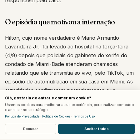
responsável pelo caso.
O episódio que motivou a internação
Hilton, cujo nome verdadeiro é Mario Armando
Lavandeira Jr., foi levado ao hospital na terça-feira
(4/8) depois que policiais do gabinete do xerife do
condado de Miami-Dade atenderam chamadas
relatando que ele transmitia ao vivo, pelo TikTok, um
episódio de automutilação em sua casa em Miami. As
autoridades confirmaram posteriormente que
Olá, gostaria de entrar e comer um cookie?
conseguiram resgatar a pessoa em segurança e
Usamos cookies para melhorar a sua experiência, personalizar conteúdo
encaminhá-la para atendimento médico.
e analisar nosso tráfego.
Política de Privacidade
·
Política de Cookies
·
Termos de Uso
O TikTok afirmou, em nota à Deadline, que a
Recusar
Aceitar todos
transmissão permaneceu no ar por 15 a 20 minutos