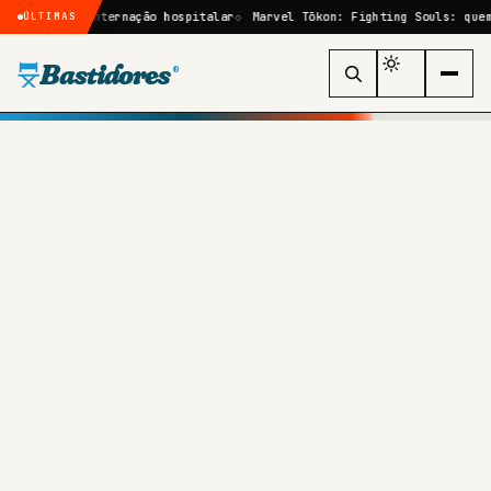
a após internação hospitalar
Marvel Tōkon: Fighting Souls: quem são 
ÚLTIMAS
Bastidores
®