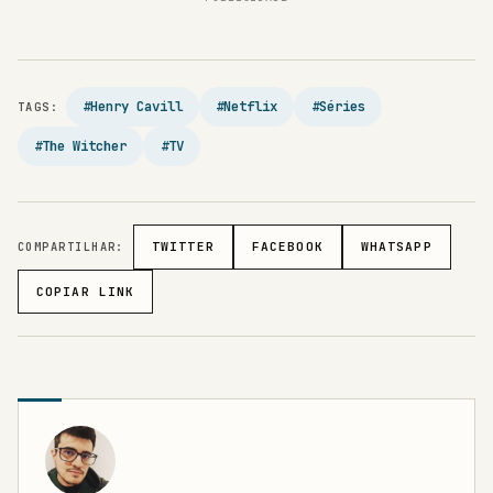
#Henry Cavill
#Netflix
#Séries
TAGS:
#The Witcher
#TV
COMPARTILHAR:
TWITTER
FACEBOOK
WHATSAPP
COPIAR LINK