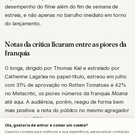
desempenho do filme além do fim de semana de
estreia, e não apenas no barulho imediato em torno
do lançamento.
Notas da crítica ficaram entre as piores da
franquia
O longa, dirigido por Thomas Kail e estrelado por
Catherine Laga’aia no papel-título, estreou em julho
com 31% de aprovação no Rotten Tomatoes e 42%
no Metacritic, os piores números da franquia
Moana
até aqui. A audiência, porém, reagiu de forma bem
mais positiva: a nota do público no mesmo agregador
passou dos 89%.
Olá, gostaria de entrar e comer um cookie?
Usamos cookies para melhorar a sua experiência, personalizar conteúdo
Johnson disse não se prender aos números da