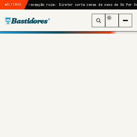
ana após recepção ruim
Diretor corta cenas de sexo de Só Por Uma Noi
ÚLTIMAS
Bastidores
®