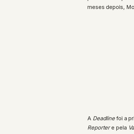
meses depois, Mom
A
Deadline
foi a p
Reporter
e pela
Va