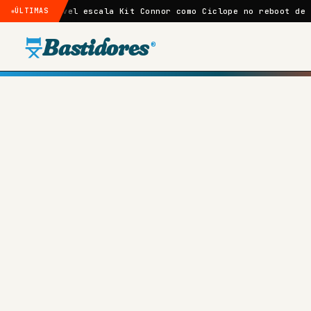
Marvel escala Kit Connor como Ciclope no reboot de X-Men
ÚLTIMAS
G
Bastidores
®