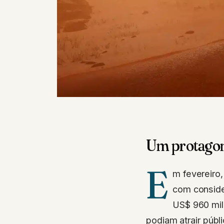
Um protagon
E
m fevereiro
com conside
US$ 960 mi
podiam atrair públ