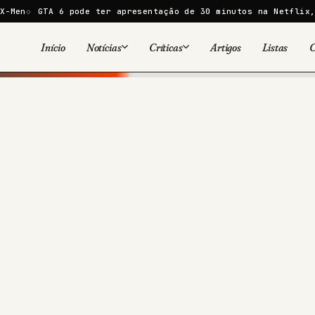
TA 6 pode ter apresentação de 30 minutos na Netflix, especul
Início
Notícias
Críticas
Artigos
Listas
C
Viral
Cinema
Cinema
Games
Séries
TV
Games
Quadrinhos
Quadrinhos
Livros
Famosos
Livros
Tecnologia