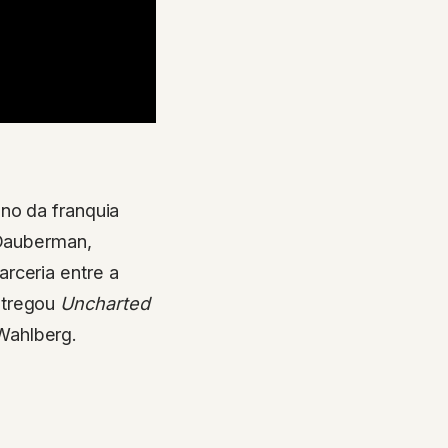
ano da franquia
 Dauberman,
rceria entre a
ntregou
Uncharted
Wahlberg.