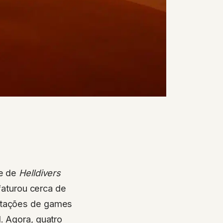
e de
Helldivers
faturou cerca de
ptações de games
. Agora, quatro