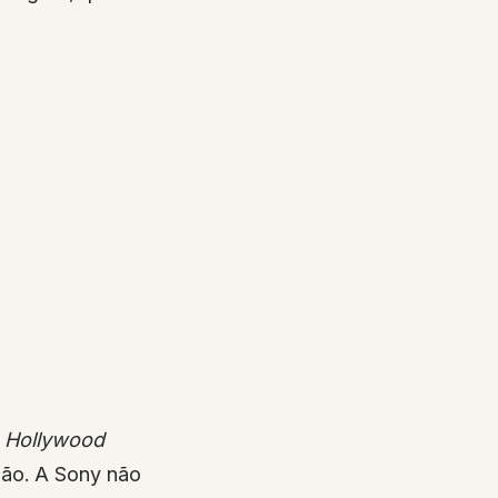
o
Hollywood
são. A Sony não