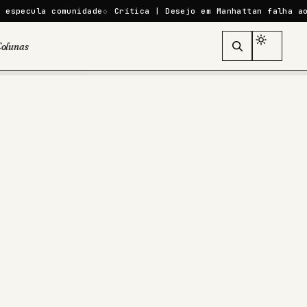
a comunidade
Crítica | Desejo em Manhattan falha ao mistura
olunas