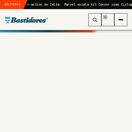
ilme live-action de Zelda
Marvel escala Kit Connor como Ciclope no r
ÚLTIMAS
Bastidores
®