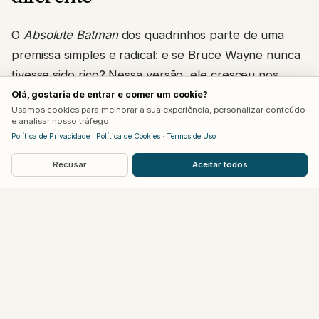
O
Absolute Batman
dos quadrinhos parte de uma
premissa simples e radical: e se Bruce Wayne nunca
tivesse sido rico? Nessa versão, ele cresceu nos
projetos de Gotham, perdeu apenas o pai numa
Olá, gostaria de entrar e comer um cookie?
Usamos cookies para melhorar a sua experiência, personalizar conteúdo
chacina no zoológico da cidade e tem a mãe viva. É
e analisar nosso tráfego.
um trabalhador da construção civil, com 24 anos,
Política de Privacidade
·
Política de Cookies
·
Termos de Uso
que canaliza a raiva de sua geração contra um
Recusar
Aceitar todos
mundo injusto para se tornar um vigilante sem
gadgets sofisticados nem mansão. Seus amigos de
infância, entre eles Selina Kyle, Harvey Dent e Eddie
Nygma, são reinvenções dos vilões clássicos da
franquia.
O primeiro número da série chegou a onze
reimpressões, número raramente visto no mercado