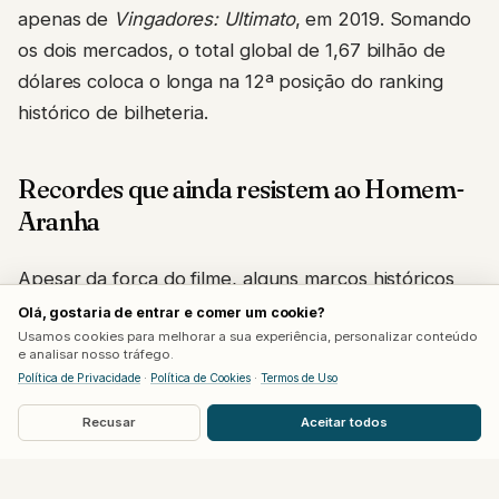
apenas de
Vingadores: Ultimato
, em 2019. Somando
os dois mercados, o total global de 1,67 bilhão de
dólares coloca o longa na 12ª posição do ranking
histórico de bilheteria.
Recordes que ainda resistem ao Homem-
Aranha
Apesar da força do filme, alguns marcos históricos
seguem intocados. O recorde de melhor segundo
Olá, gostaria de entrar e comer um cookie?
Usamos cookies para melhorar a sua experiência, personalizar conteúdo
final de semana doméstico pertence a
Star Wars: O
e analisar nosso tráfego.
Despertar da Força
, que arrecadou 149,2 milhões de
Política de Privacidade
·
Política de Cookies
·
Termos de Uso
dólares em 2015, seguido de perto por
Vingadores:
Recusar
Aceitar todos
Ultimato
, com 147,3 milhões. A última aparição do
herói nos cinemas,
Homem-Aranha: Sem Volta Para
Casa
, detinha até então o recorde da Sony para