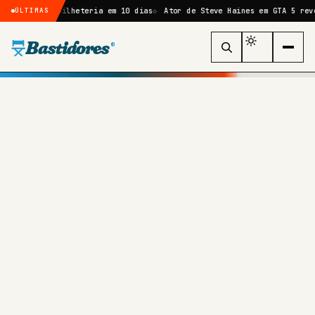
e de bilheteria em 10 dias
Ator de Steve Haines em GTA 5 revela que 
ÚLTIMAS
Bastidores
®