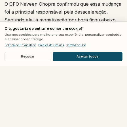
O CFO Naveen Chopra confirmou que essa mudança
foi a principal responsável pela desaceleração.
Segundo ele, a monetização por hora ficou abaixo
do previsto justamente no público infantil, à medida
Olá, gostaria de entrar e comer um cookie?
Usamos cookies para melhorar a sua experiência, personalizar conteúdo
que o algoritmo passou a dar menos espaço para
e analisar nosso tráfego.
títulos virais de curta duração. Jogos como
Grow a
Política de Privacidade
·
Política de Cookies
·
Termos de Uso
Garden
e
Steal a Brainrot
, que impulsionaram as
Recusar
Aceitar todos
reservas no verão de 2025, perderam força nesse
novo cenário.
O CEO David Baszucki defendeu a estratégia mesmo
diante da reação negativa do mercado. Ele afirmou
que os dados iniciais mostram
“um aumento positivo
da qualidade”
do engajamento, e que os ganhos de
retenção devem compensar o impacto de curto
prazo nas receitas. A companhia também decidiu não