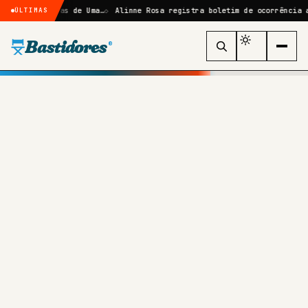
Sombras de Uma…
Alinne Rosa registra boletim de ocorrência após agre
ÚLTIMAS
Bastidores
®