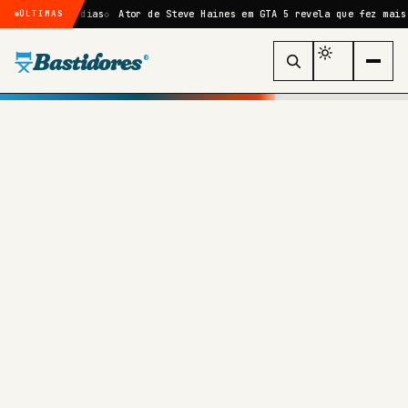
 em 10 dias
Ator de Steve Haines em GTA 5 revela que fez mais de 60 
ÚLTIMAS
Bastidores
®