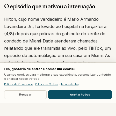
O episódio que motivou a internação
Hilton, cujo nome verdadeiro é Mario Armando
Lavandeira Jr., foi levado ao hospital na terça-feira
(4/8) depois que policiais do gabinete do xerife do
condado de Miami-Dade atenderam chamadas
relatando que ele transmitia ao vivo, pelo TikTok, um
episódio de automutilação em sua casa em Miami. As
autoridades confirmaram posteriormente que
Olá, gostaria de entrar e comer um cookie?
conseguiram resgatar a pessoa em segurança e
Usamos cookies para melhorar a sua experiência, personalizar conteúdo
encaminhá-la para atendimento médico.
e analisar nosso tráfego.
Política de Privacidade
·
Política de Cookies
·
Termos de Uso
O TikTok afirmou, em nota à Deadline, que a
Recusar
Aceitar todos
transmissão permaneceu no ar por 15 a 20 minutos
por um erro de moderação, apesar de o conteúdo já
ter sido sinalizado para remoção minutos após o