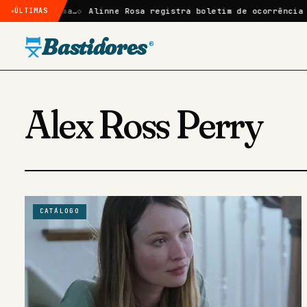
mbras de Uma…
ÚLTIMAS
Alinne Rosa registra boletim de ocorrência ap
Bastidores
®
Alex Ross Perry
CATÁLOGO