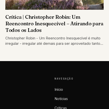
Crítica | Christopher Robin: Um
Reencontro Inesquecível – Atirando para
Todos os Lados
Christopher Robin - Um Reencontro Inesquecível é muito
irregular - irregular até demais para ser aproveitado tanto
pelos adultos
NAVEGAÇÃO
Início
Notícias
Críticas