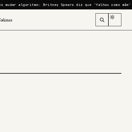
mudar algoritmo
Britney Spears diz que ‘falhou como mãe’ ap
olunas