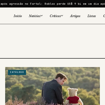
ós agressão no Fortal
Roblox perde US$ 9 bi em um dia após 
Início
Notícias
Críticas
Artigos
Listas
C
Viral
Cinema
Cinema
Games
Séries
TV
Games
Quadrinhos
Quadrinhos
Livros
Famosos
CATÁLOGO
Livros
Tecnologia