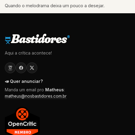
Quando o melodrama deixa um pouco a desejar.
Bastidores
®
Aqui a crítica acontece!
📣 Quer anunciar?
Manda um email pro
Matheus
:
matheus@nosbastidores.com.br