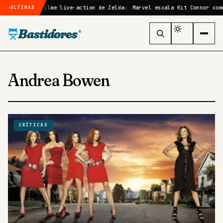
irmado no filme live-action de Zelda
Marvel escala Kit Connor como C
ÚLTIMAS
Bastidores
®
Andrea Bowen
CRÍTICAS