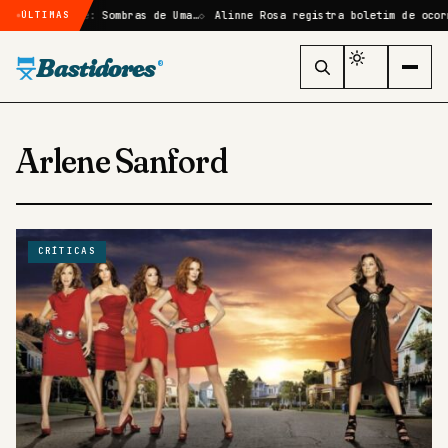
ão em Elize: Sombras de Uma…
Alinne Rosa registra boletim de ocorrên
ÚLTIMAS
Bastidores
®
Arlene Sanford
CRÍTICAS