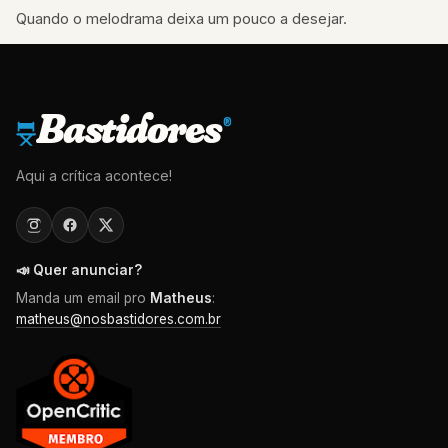
Quando o melodrama deixa um pouco a desejar.
Bastidores
®
Aqui a crítica acontece!
📣 Quer anunciar?
Manda um email pro
Matheus
:
matheus@nosbastidores.com.br