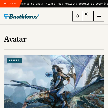
ze: Sombras de Uma…
Alinne Rosa registra boletim de ocorrência após 
ÚLTIMAS
Bastidores
®
Avatar
CINEMA