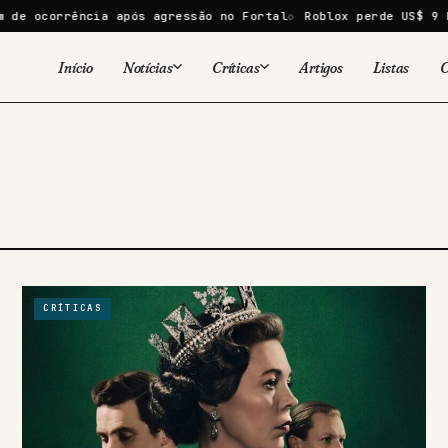
e ocorrência após agressão no Fortal
Roblox perde US$ 9 bi 
Início
Notícias
Críticas
Artigos
Listas
C
Viral
Cinema
Cinema
Games
Séries
TV
Games
Quadrinhos
Quadrinhos
Livros
Famosos
CRÍTICAS
Livros
Tecnologia