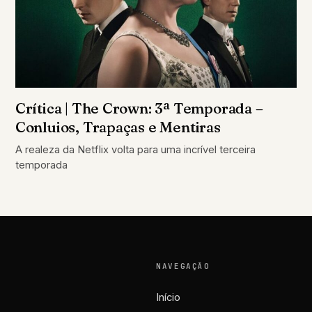
Crítica | The Crown: 3ª Temporada –
Conluios, Trapaças e Mentiras
A realeza da Netflix volta para uma incrível terceira
temporada
NAVEGAÇÃO
Início