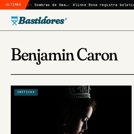
ão em Elize: Sombras de Uma…
ÚLTIMAS
Alinne Rosa registra boletim d
Bastidores
®
Benjamin Caron
CRÍTICAS