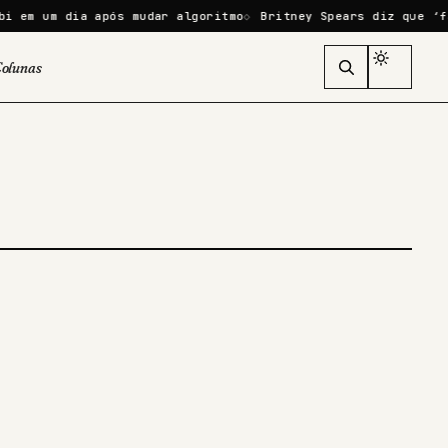
em um dia após mudar algoritmo
Britney Spears diz que ‘fal
olunas