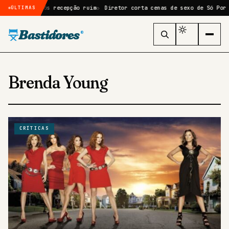
de Moana após recepção ruim
Diretor corta cenas de sexo de Só Por Um
ÚLTIMAS
Bastidores
®
Brenda Young
CRÍTICAS