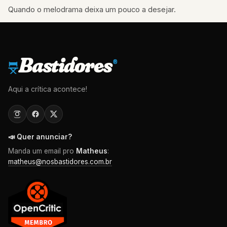
Quando o melodrama deixa um pouco a desejar.
Bastidores
®
Aqui a crítica acontece!
📣 Quer anunciar?
Manda um email pro
Matheus
:
matheus@nosbastidores.com.br