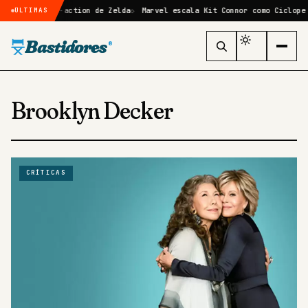
no filme live-action de Zelda
Marvel escala Kit Connor como Ciclope 
ÚLTIMAS
Bastidores
®
Brooklyn Decker
CRÍTICAS