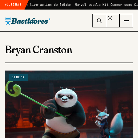
o filme live-action de Zelda
Marvel escala Kit Connor como Ciclope n
ÚLTIMAS
Bastidores
®
Bryan Cranston
CINEMA