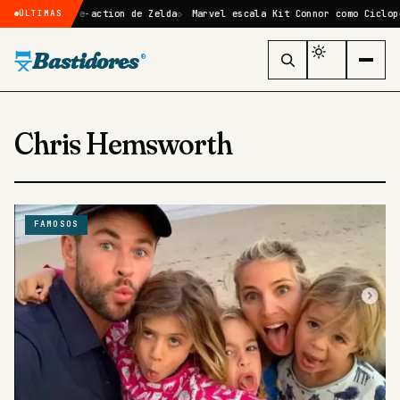
lme live-action de Zelda
Marvel escala Kit Connor como Ciclope no re
ÚLTIMAS
Bastidores
®
Chris Hemsworth
FAMOSOS