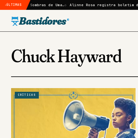
em Elize: Sombras de Uma…
ÚLTIMAS
Alinne Rosa registra boletim de 
Bastidores
®
Chuck Hayward
CRÍTICAS