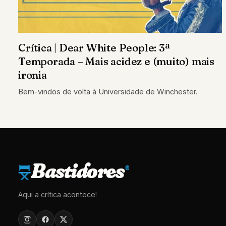
Crítica | Dear White People: 3ª
Temporada – Mais acidez e (muito) mais
ironia
Bem-vindos de volta à Universidade de Winchester.
Bastidores
®
Aqui a crítica acontece!