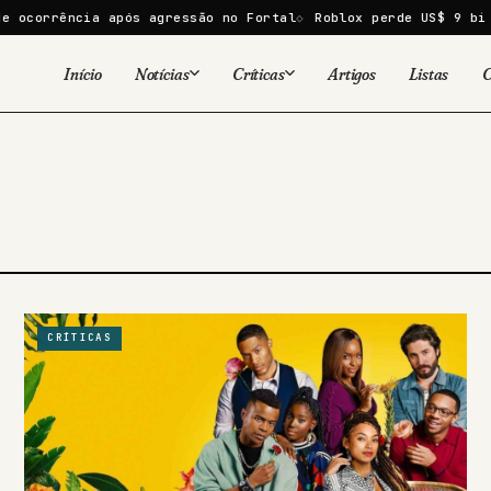
ocorrência após agressão no Fortal
Roblox perde US$ 9 bi em
Início
Notícias
Críticas
Artigos
Listas
C
Viral
Cinema
Cinema
Games
Séries
TV
Games
Quadrinhos
Quadrinhos
Livros
Famosos
CRÍTICAS
Livros
Tecnologia