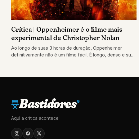
Crítica | Oppenheimer é o filme mais
experimental de Christopher Nolan
Ao longo de suas 3 horas de duração, Oppenheimer
definitivamente não é um filme fácil. É longo, denso e sua
narrativa intrincada
Bastidores
®
Aqui a crítica acontece!