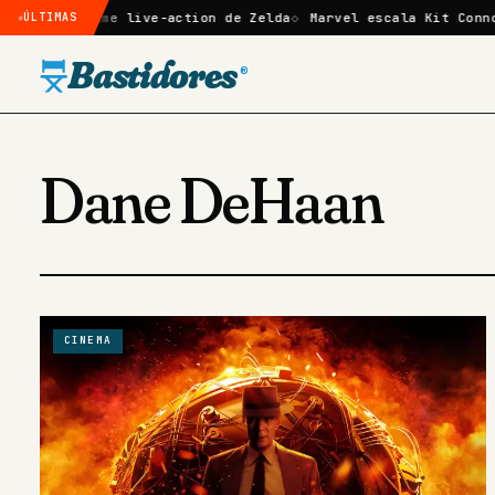
do no filme live-action de Zelda
ÚLTIMAS
Marvel escala Kit Connor c
Bastidores
®
Dane DeHaan
CINEMA