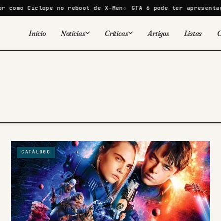
omo Ciclope no reboot de X-Men
GTA 6 pode ter apresentação 
Início
Notícias
Críticas
Artigos
Listas
C
Viral
Cinema
Cinema
Games
Séries
TV
Games
Quadrinhos
Quadrinhos
Livros
Famosos
CATÁLOGO
Livros
Tecnologia