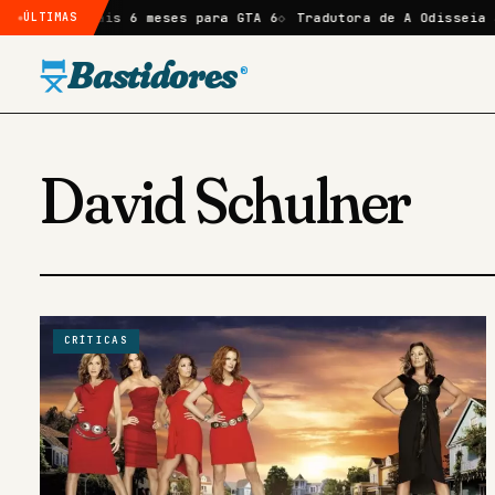
aso de mais 6 meses para GTA 6
ÚLTIMAS
Tradutora de A Odisseia amp
Bastidores
®
David Schulner
CRÍTICAS