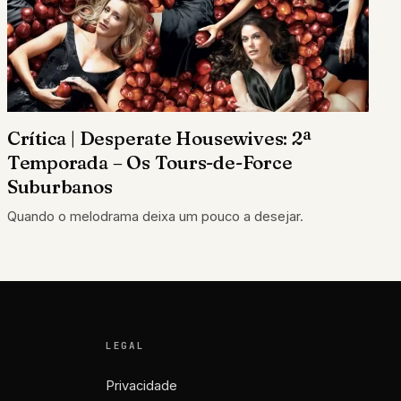
Crítica | Desperate Housewives: 2ª
Temporada – Os Tours-de-Force
Suburbanos
Quando o melodrama deixa um pouco a desejar.
LEGAL
Privacidade