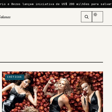
 e Bezos lançam iniciativa de US$ 200 milhões para salvar es
olunas
CRÍTICAS