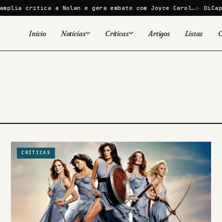
lia crítica a Nolan e gera embate com Joyce Carol…
DiCaprio
Início
Notícias
Críticas
Artigos
Listas
C
Viral
Cinema
Cinema
Games
Séries
TV
Games
Quadrinhos
Quadrinhos
Livros
Famosos
CRÍTICAS
Livros
Tecnologia