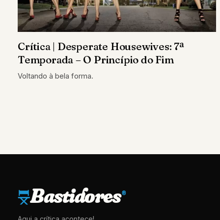
Crítica | Desperate Housewives: 7ª
Temporada – O Princípio do Fim
Voltando à bela forma.
Bastidores
®
Aqui a crítica acontece!