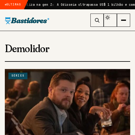
A e viraliza na gen Z
A Odisseia ultrapassa US$ 1 bilhão e caminha p
ÚLTIMAS
Bastidores
®
Demolidor
SÉRIES