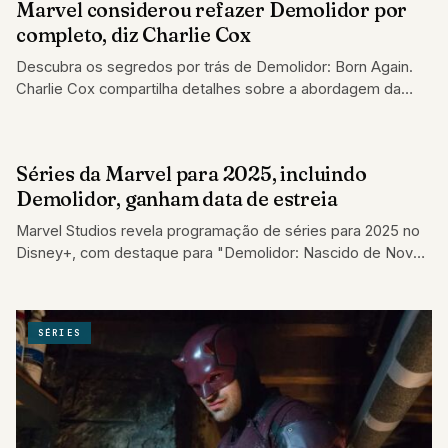
Marvel considerou refazer Demolidor por
SÉRIES
completo, diz Charlie Cox
Descubra os segredos por trás de Demolidor: Born Again.
Charlie Cox compartilha detalhes sobre a abordagem da
nova série do herói no…
Séries da Marvel para 2025, incluindo
SÉRIES
Demolidor, ganham data de estreia
Marvel Studios revela programação de séries para 2025 no
Disney+, com destaque para "Demolidor: Nascido de Novo",
"Ironheart" e a estreia de…
SÉRIES