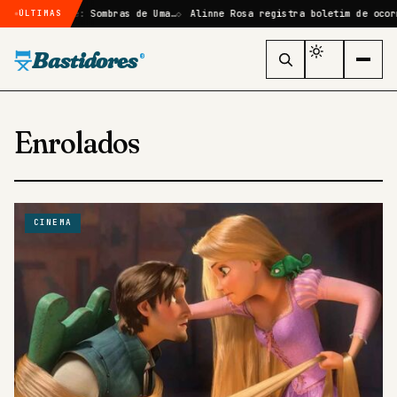
ção em Elize: Sombras de Uma…
Alinne Rosa registra boletim de ocorrê
ÚLTIMAS
Bastidores
®
Enrolados
CINEMA