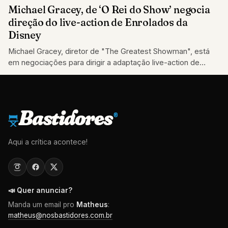
Michael Gracey, de ‘O Rei do Show’ negocia
direção do live-action de Enrolados da
Disney
Michael Gracey, diretor de "The Greatest Showman", está
em negociações para dirigir a adaptação live-action de
Enrolados da Disney.
Bastidores
®
Aqui a crítica acontece!
📣 Quer anunciar?
Manda um email pro
Matheus
:
matheus@nosbastidores.com.br