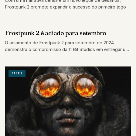
Com uma narrativa densa e um novo leque de desafios,
Frostpunk 2 promete expandir o sucesso do primeiro jogo
Frostpunk 2 é adiado para setembro
GAMES
O adiamento de Frostpunk 2 para setembro de 2024
demonstra o compromisso da 11 Bit Studios em entregar um
jogo refinado e…
GAMES