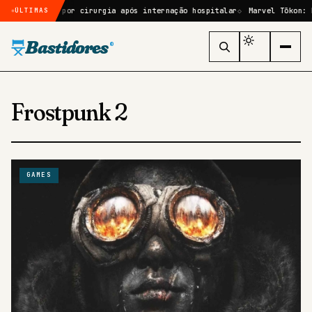
le passará por cirurgia após internação hospitalar
Marvel Tōkon: Fig
ÚLTIMAS
Bastidores
®
Frostpunk 2
GAMES