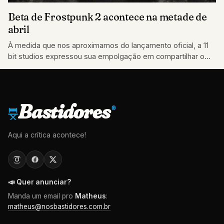
Beta de Frostpunk 2 acontece na metade de
abril
À medida que nos aproximamos do lançamento oficial, a 11
bit studios expressou sua empolgação em compartilhar o
mundo de Frostpunk 2
Bastidores
®
Aqui a crítica acontece!
📣 Quer anunciar?
Manda um email pro
Matheus
:
matheus@nosbastidores.com.br