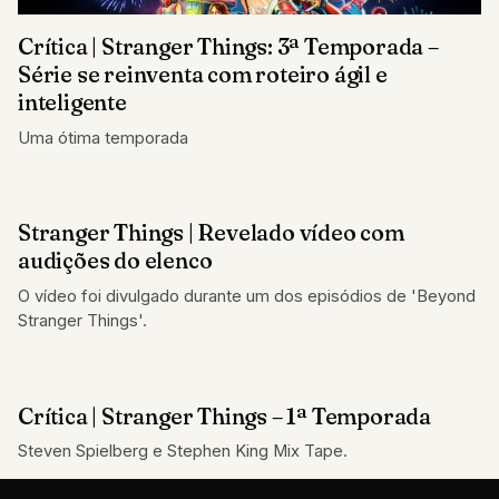
Crítica | Stranger Things: 3ª Temporada –
Série se reinventa com roteiro ágil e
inteligente
Uma ótima temporada
Stranger Things | Revelado vídeo com
SEM CLASSIFICAÇÃO
audições do elenco
O vídeo foi divulgado durante um dos episódios de 'Beyond
Stranger Things'.
Crítica | Stranger Things – 1ª Temporada
CRÍTICAS
Steven Spielberg e Stephen King Mix Tape.