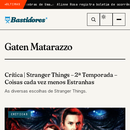
em Elize: Sombras de Uma…
Alinne Rosa registra boletim de ocorrência
ÚLTIMAS
Bastidores
®
Gaten Matarazzo
Crítica | Stranger Things – 2ª Temporada –
CRÍTICAS
Coisas cada vez menos Estranhas
As diversas escolhas de Stranger Things.
CRÍTICAS