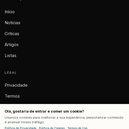
Início
Notícias
Críticas
Artigos
Listas
LEGAL
Privacidade
Termos
Cookies
Olá, gostaria de entrar e comer um cookie?
Usamos cookies para melhorar a sua experiência, personalizar conteúdo
e analisar nosso tráfego.
Política de Privacidade
·
Política de Cookies
·
Termos de Uso