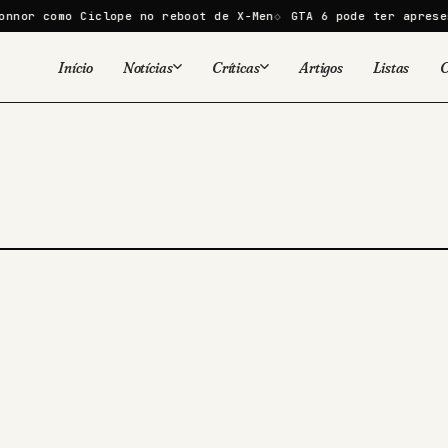
or como Ciclope no reboot de X-Men
GTA 6 pode ter apresenta
Início
Notícias
Críticas
Artigos
Listas
C
Viral
Cinema
Cinema
Games
Séries
TV
Games
Quadrinhos
Quadrinhos
Livros
Famosos
Livros
Tecnologia