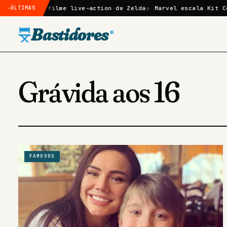
irmado no filme live-action de Zelda
ÚLTIMAS
Marvel escala Kit Conn
Bastidores
®
Grávida aos 16
FAMOSOS