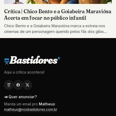
Crítica | Chico Bento e a Goiabeira Maraviósa
Acerta em focar no público infantil
Chico Bento e a Goiabeira Maraviósa marca a estreia nos
cinemas de um personagem querido pelos fãs dos gibis
criados por Maurício…
Bastidores
®
Aqui a crítica acontece!
📣 Quer anunciar?
Manda um email pro
Matheus
:
matheus@nosbastidores.com.br