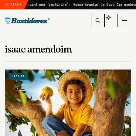
e GTA 6 se provará uma ‘pechincha’
Homem-Aranha: Um Novo Dia quebra 
ÚLTIMAS
Bastidores
®
isaac amendoim
CINEMA