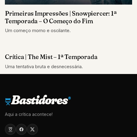
Primeiras Impressões | Snowpiercer: 1ª
Temporada – O Começo do Fim
Um começo morno e oscilante.
Crítica | The Mist – 1ª Temporada
CRÍTICAS
Uma tentativa bruta e desnecessária.
Bastidores
®
Aqui a crítica acontece!