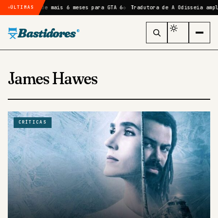
arta atraso de mais 6 meses para GTA 6
Tradutora de A Odisseia ampli
ÚLTIMAS
Bastidores
®
James Hawes
CRÍTICAS