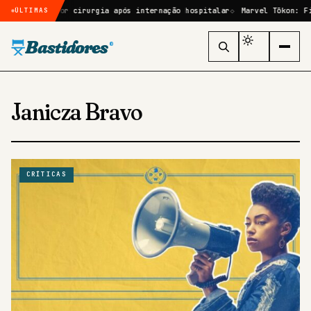
le passará por cirurgia após internação hospitalar
Marvel Tōkon: Fig
ÚLTIMAS
Bastidores
®
Janicza Bravo
CRÍTICAS