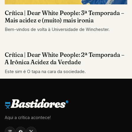
Crítica | Dear White People: 3ª Temporada –
Mais acidez e (muito) mais ironia
Bem-vindos de volta à Universidade de Winchester.
Crítica | Dear White People: 2ª Temporada –
CRÍTICAS
A Irônica Acidez da Verdade
Este sim é O tapa na cara da sociedade.
Bastidores
®
Aqui a crítica acontece!