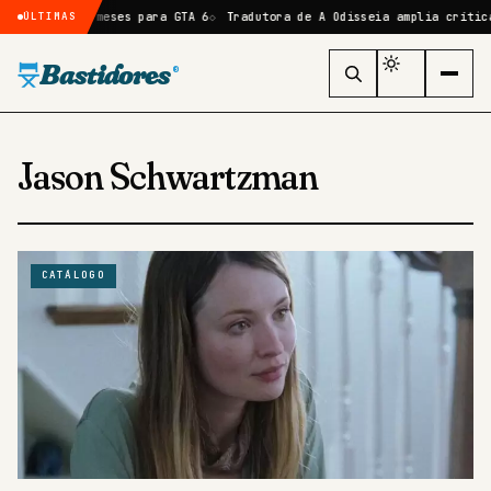
de mais 6 meses para GTA 6
Tradutora de A Odisseia amplia crítica a 
ÚLTIMAS
Bastidores
®
Jason Schwartzman
CATÁLOGO